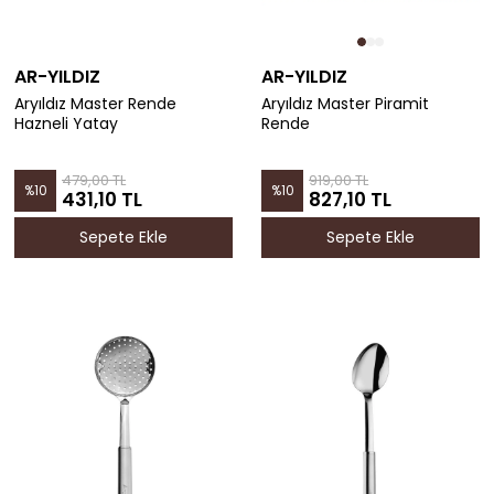
AR-YILDIZ
AR-YILDIZ
Aryıldız Master Rende
Aryıldız Master Piramit
Hazneli Yatay
Rende
479,00 TL
919,00 TL
%
10
%
10
431,10 TL
827,10 TL
Sepete Ekle
Sepete Ekle