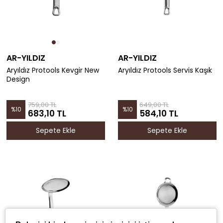
AR-YILDIZ
AR-YILDIZ
Aryıldız Protools Kevgir New
Aryıldız Protools Servis Kaşık
Design
759,00 TL
649,00 TL
%
10
%
10
683,10 TL
584,10 TL
Sepete Ekle
Sepete Ekle