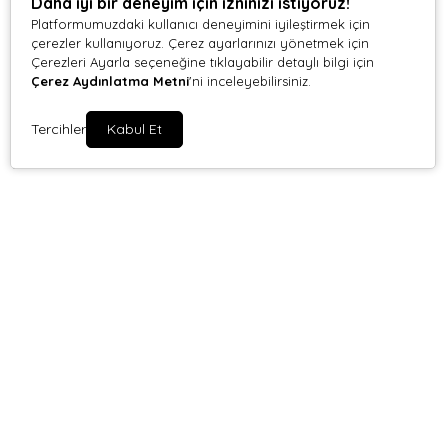
Daha iyi bir deneyim için izninizi istiyoruz!
Platformumuzdaki kullanıcı deneyimini iyileştirmek için
çerezler kullanıyoruz. Çerez ayarlarınızı yönetmek için
Çerezleri Ayarla seçeneğine tıklayabilir detaylı bilgi için
Çerez Aydınlatma Metni
'ni inceleyebilirsiniz.
Tercihler
Kabul Et
AR-YILDIZ
AR-YILDIZ
Aryıldız Protools Süzgeç
Aryıldız Protools Süzgeç 7
Kepçe 8 cm
cm
649,00 TL
599,00 TL
%
10
%
10
584,10 TL
539,10 TL
Sepete Ekle
Sepete Ekle