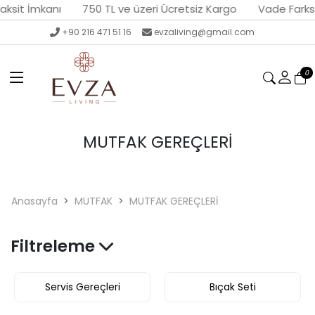
sit İmkanı
750 TL ve üzeri Ücretsiz Kargo
Vade Farksız 
+90 216 471 51 16
evzaliving@gmail.com
0
MUTFAK GEREÇLERİ
Anasayfa
MUTFAK
MUTFAK GEREÇLERİ
Filtreleme
Servis Gereçleri
Bıçak Seti