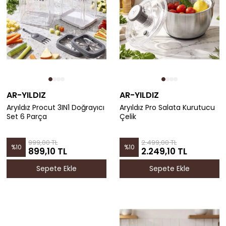
AR-YILDIZ
AR-YILDIZ
Aryıldız Procut 3IN1 Doğrayıcı
Aryıldız Pro Salata Kurutucu
Set 6 Parça
Çelik
999,00 TL
2.499,00 TL
%
10
%
10
899,10 TL
2.249,10 TL
Sepete Ekle
Sepete Ekle