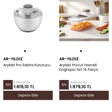
AR-YILDIZ
AR-YILDIZ
Aryıldız Pro Salata Kurutucu
Aryıldız Procut Hazneli
Doğrayıcı Set 14 Parça
1.799,00 TL
2.199,00 TL
%
10
%
10
1.619,10 TL
1.979,10 TL
Sepete Ekle
Sepete Ekle