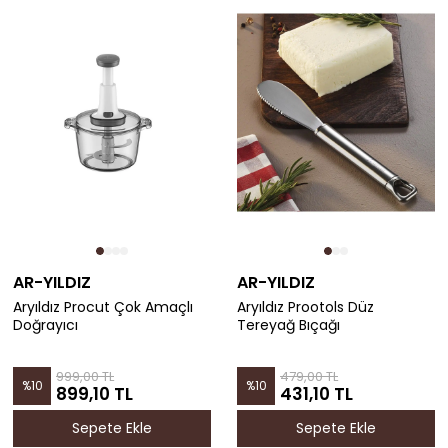
AR-YILDIZ
AR-YILDIZ
Aryıldız Procut Çok Amaçlı
Aryıldız Prootols Düz
Doğrayıcı
Tereyağ Bıçağı
999,00 TL
479,00 TL
%
10
%
10
899,10 TL
431,10 TL
Sepete Ekle
Sepete Ekle