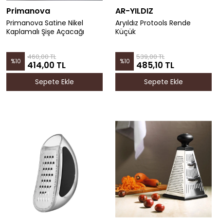
Primanova
AR-YILDIZ
Primanova Satine Nikel
Aryıldız Protools Rende
Kaplamalı Şişe Açacağı
Küçük
460,00 TL
539,00 TL
%
10
%
10
414,00 TL
485,10 TL
Sepete Ekle
Sepete Ekle