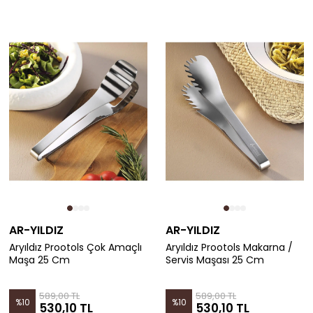
AR-YILDIZ
AR-YILDIZ
Aryıldız Prootols Çok Amaçlı
Aryıldız Prootols Makarna /
Maşa 25 Cm
Servis Maşası 25 Cm
589,00 TL
589,00 TL
%
10
%
10
530,10 TL
530,10 TL